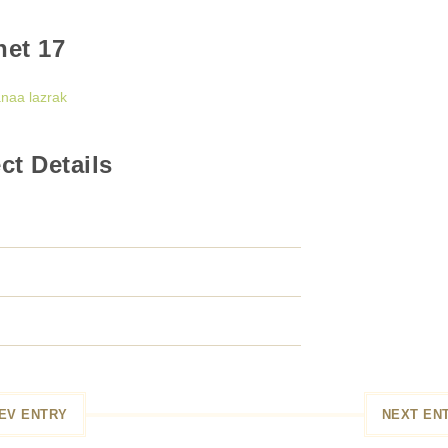
net 17
anaa lazrak
ct Details
EV ENTRY
NEXT EN