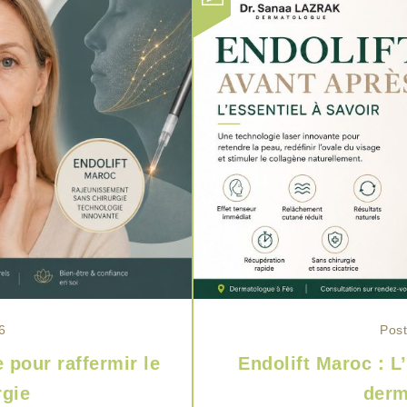
6
Post
 pour raffermir le
Endolift Maroc : L
rgie
derm