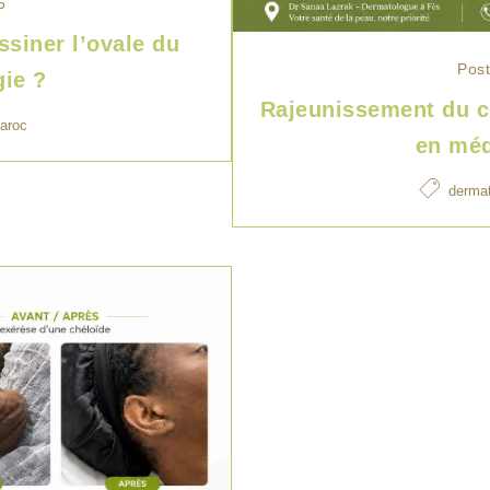
6
siner l’ovale du
Post
gie ?
Rajeunissement du c
maroc
en méd
derma