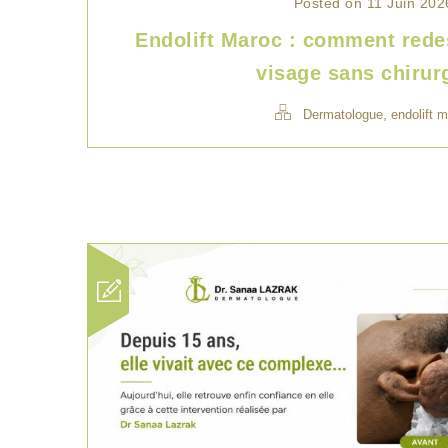
Posted on 11 Juin 202
Endolift Maroc : comment redes
visage sans chirur
,
Dermatologue
endolift 