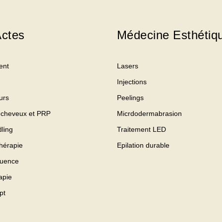
ctes
Médecine Esthétiq
ent
Lasers
Injections
urs
Peelings
 cheveux et PRP
Micrdodermabrasion
ling
Traitement LED
hérapie
Epilation durable
quence
apie
pt