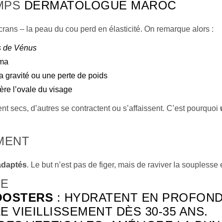
EMPS
DERMATOLOGUE MAROC
rans – la peau du cou perd en élasticité. On remarque alors :
rs de Vénus
sma
a gravité ou une perte de poids
ltère l’ovale du visage
t secs, d’autres se contractent ou s’affaissent. C’est pourquoi
MENT
 adaptés
. Le but n’est pas de figer, mais de raviver la souplesse 
SE
OOSTERS
: HYDRATENT EN PROFOND
 VIEILLISSEMENT DÈS 30-35 ANS.