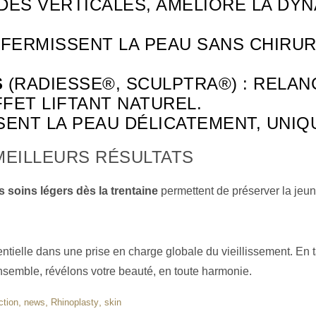
DES VERTICALES, AMÉLIORE LA DY
FFERMISSENT LA PEAU SANS CHIRUR
S
(RADIESSE®, SCULPTRA®) : RELA
FET LIFTANT NATUREL.
ENT LA PEAU DÉLICATEMENT, UNIQU
EILLEURS RÉSULTATS
 soins légers dès la trentaine
permettent de préserver la jeun
entielle dans une prise en charge globale du vieillissement. E
nsemble, révélons votre beauté, en toute harmonie.
,
,
,
ction
news
Rhinoplasty
skin