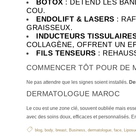
BOTOX
: DÉTEND LES BAN
COU.
ENDOLIFT & LASERS
: RA
GRAISSEUX.
INDUCTEURS TISSULAIRE
COLLAGÈNE, OFFRENT UN EF
FILS TENSEURS
: REHAUSS
COMMENCER TÔT POUR DE M
Ne pas attendre que les signes soient installés.
Des
DERMATOLOGUE MAROC
Le cou est une zone clé, souvent oubliée mais ess
avec des soins doux, efficaces et personnalisés. E
,
,
,
,
,
,
blog
body
breast
Business
dermatologue
face
Liposu