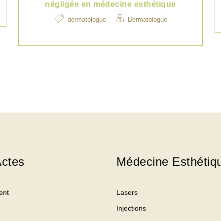
négligée en médecine esthétique
dermatologue
Dermatologue
ctes
Médecine Esthétiq
ent
Lasers
Injections