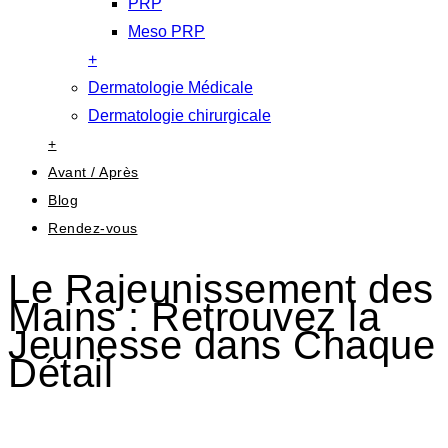
PRP
Meso PRP
+
Dermatologie Médicale
Dermatologie chirurgicale
+
Avant / Après
Blog
Rendez-vous
Le Rajeunissement des
Mains : Retrouvez la
Jeunesse dans Chaque
Détail