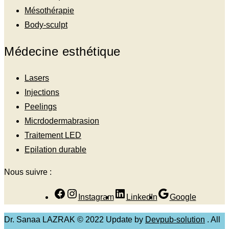
Mésothérapie
Body-sculpt
Médecine esthétique
Lasers
Injections
Peelings
Micrdodermabrasion
Traitement LED
Epilation durable
Nous suivre :
Instagram
LinkedIn
Google
Dr. Sanaa LAZRAK © 2022 Update by
Devpub-solution
. All