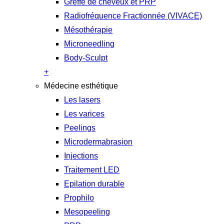
Greffe de cheveux et PRP
Radiofréquence Fractionnée (VIVACE)
Mésothérapie
Microneedling
Body-Sculpt
+
Médecine esthétique
Les lasers
Les varices
Peelings
Microdermabrasion
Injections
Traitement LED
Epilation durable
Prophilo
Mesopeeling