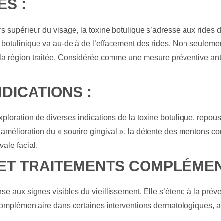
ES :
s supérieur du visage, la toxine botulique s’adresse aux rides du
ne botulinique va au-delà de l’effacement des rides. Non seulement
a région traitée. Considérée comme une mesure préventive anti-â
DICATIONS :
exploration de diverses indications de la toxine botulique, repous
 l’amélioration du « sourire gingival », la détente des mentons c
ovale facial.
 ET TRAITEMENTS COMPLÉMEN
e aux signes visibles du vieillissement. Elle s’étend à la préve
complémentaire dans certaines interventions dermatologiques, amé