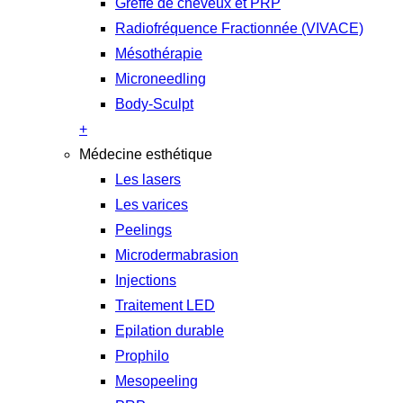
Greffe de cheveux et PRP
Radiofréquence Fractionnée (VIVACE)
Mésothérapie
Microneedling
Body-Sculpt
+
Médecine esthétique
Les lasers
Les varices
Peelings
Microdermabrasion
Injections
Traitement LED
Epilation durable
Prophilo
Mesopeeling