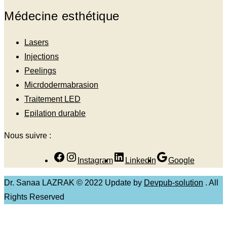
Médecine esthétique
Lasers
Injections
Peelings
Micrdodermabrasion
Traitement LED
Epilation durable
Nous suivre :
Instagram
LinkedIn
Google
Dr. Sanaa LAZRAK © 2022 Update by
Devpub-solution
. All
Rights Reserved