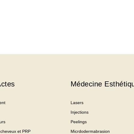
ctes
Médecine Esthétiq
ent
Lasers
Injections
urs
Peelings
 cheveux et PRP
Micrdodermabrasion