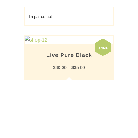
SALE
Live Pure Black
$
30.00
–
$
35.00