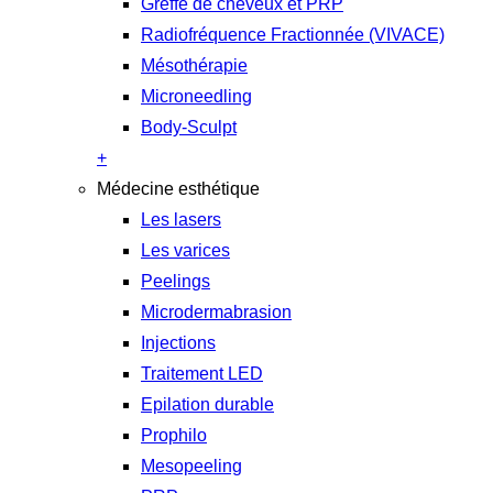
Greffe de cheveux et PRP
Radiofréquence Fractionnée (VIVACE)
Mésothérapie
Microneedling
Body-Sculpt
+
Médecine esthétique
Les lasers
Les varices
Peelings
Microdermabrasion
Injections
Traitement LED
Epilation durable
Prophilo
Mesopeeling