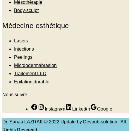
Mésothérapie
Body-sculpt
Médecine esthétique
Lasers
Injections
Peelings
Micrdodermabrasion
Traitement LED
Epilation durable
Nous suivre :
Instagram
LinkedIn
Google
Dr. Sanaa LAZRAK © 2022 Update by
Devpub-solution
. All
Rights Reserved