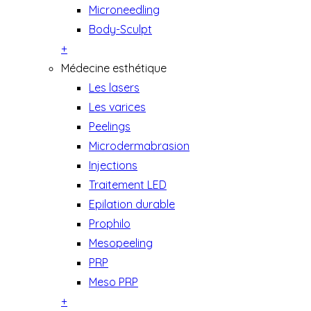
Microneedling
Body-Sculpt
+
Médecine esthétique
Les lasers
Les varices
Peelings
Microdermabrasion
Injections
Traitement LED
Epilation durable
Prophilo
Mesopeeling
PRP
Meso PRP
+