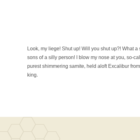
Look, my liege! Shut up! Will you shut up?! What a
sons of a silly person! I blow my nose at you, so-ca
purest shimmering samite, held aloft Excalibur from 
king.