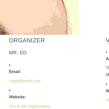
ORGANIZER
MR. ED
A
T
Email:
M
neigh@gmail.com
W
Website:
V
Voir le site Organisateur