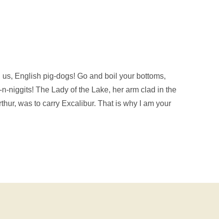
 us, English pig-dogs! Go and boil your bottoms,
-n-niggits! The Lady of the Lake, her arm clad in the
rthur, was to carry Excalibur. That is why I am your