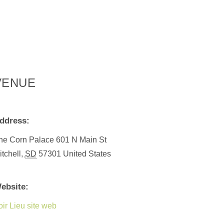
VENUE
ddress:
he Corn Palace
601 N Main St
itchell
,
SD
57301
United States
ebsite:
oir Lieu site web