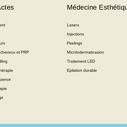
ctes
Médecine Esthétiq
ent
Lasers
Injections
urs
Peelings
 cheveux et PRP
Micrdodermabrasion
ling
Traitement LED
hérapie
Epilation durable
quence
apie
pt